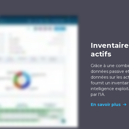
Inventaire 
actifs
Grâce à une combin
données passive et
données sur les act
fournit un inventai
intelligence exploi
par l'IA.
En savoir plus