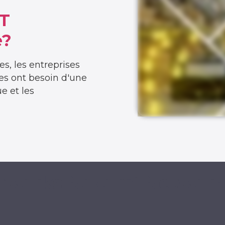
oT
e
?
s, les entreprises
ques ont besoin d'une
ue et les
etworks Nozomi Networ