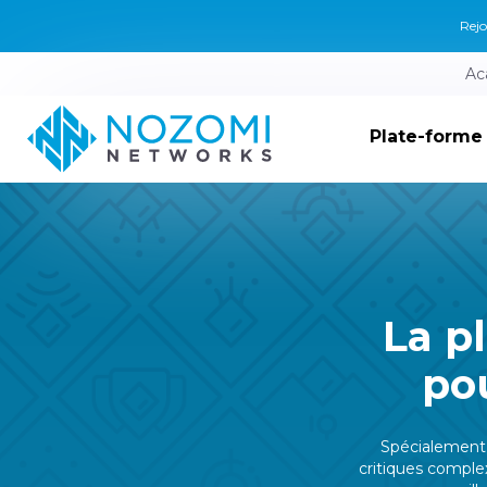
Rejo
Ac
Plate-forme
La p
pou
Spécialement 
critiques comple