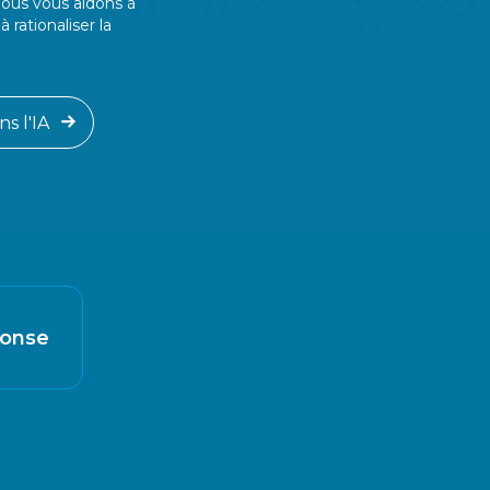
 Nous vous aidons à
 rationaliser la
s l'IA
onse