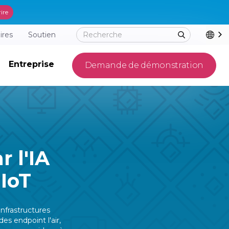
rire
ires
Soutien
Entreprise
Demande de démonstration
 l'IA
 IoT
nfrastructures
s endpoint l'air,