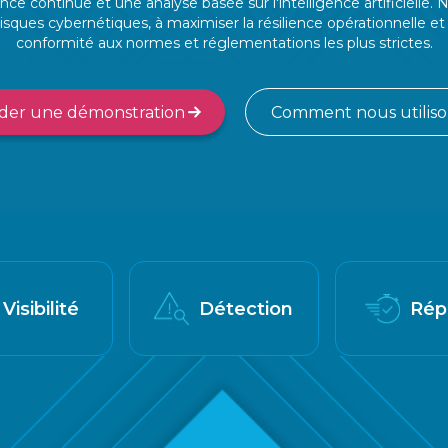
nce continue et une analyse basée sur l'intelligence artificielle.
isques cybernétiques, à maximiser la résilience opérationnelle et à
conformité aux normes et réglementations les plus strictes.
er une démonstration
Comment nous utilison
Visibilité
Détection
Rép