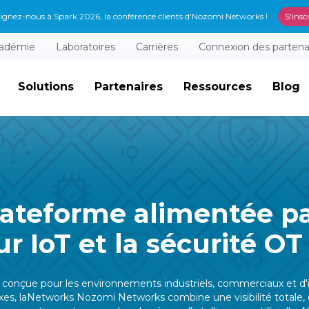
ignez-nous à Spark 2026, la conférence clients d'Nozomi Networks !
S'insc
adémie
Laboratoires
Carrières
Connexion des partena
Solutions
Partenaires
Ressources
Blog
lateforme alimentée par
r IoT et la sécurité OT
conçue pour les environnements industriels, commerciaux et d'i
xes, laNetworks Nozomi Networks combine une visibilité totale, de