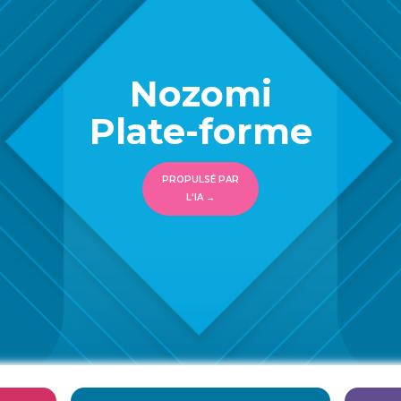
Nozomi
Plate-forme
PROPULSÉ PAR
L'IA →