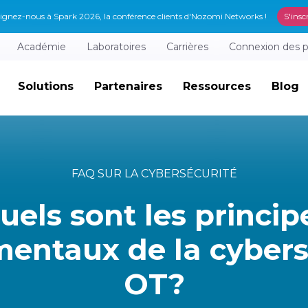
ignez-nous à Spark 2026, la conférence clients d'Nozomi Networks !
S'insc
Académie
Laboratoires
Carrières
Connexion des p
Solutions
Partenaires
Ressources
Blog
FAQ SUR LA CYBERSÉCURITÉ
uels sont les princip
entaux de la cybers
OT?