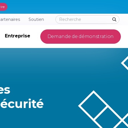
rire
artenaires
Soutien
Entreprise
Demande de démonstration
es
écurité