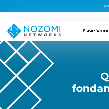
Rejo
Plate-forme
Q
fondam