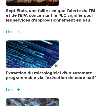
réponse automatisées
Sept États, une faille : ce que l'alerte du FBI
Responsable ingénierie
et de l'EPA concernant le PLC signifie pour
Énergie et services publics
les services d'approvisionnement en eau
Lire
Extraction du micrologiciel d'un automate
programmable via l'exécution de code natif
Lire