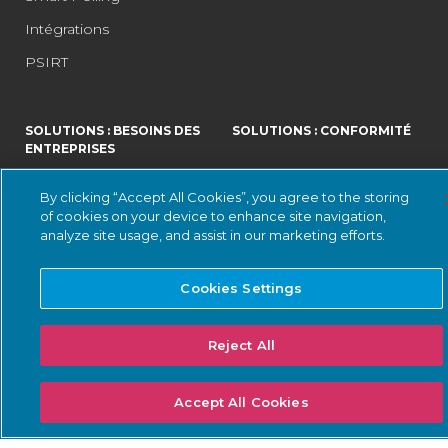
Intégrations
PSIRT
SOLUTIONS : BESOINS DES
SOLUTIONS : CONFORMITÉ
ENTREPRISES
Détection et réponse aux
DoW ZT pour OT
By clicking “Accept All Cookies”, you agree to the storing
menaces
Normes ISA/IEC 62443
of cookies on your device to enhance site navigation,
Surveillance continue du
analyze site usage, and assist in our marketing efforts.
NERC CIP
réseau
Directive NIS2
Gestion de l'inventaire des
Cookies Settings
actifs
Règles de la SEC en
matière de cybersécurité
Gestion des risques et des
Reject All
vulnérabilités
Directives de sécurité de la
TSA
IoT Sécurité
Accept All Cookies
Cybersécurité des centres
de données