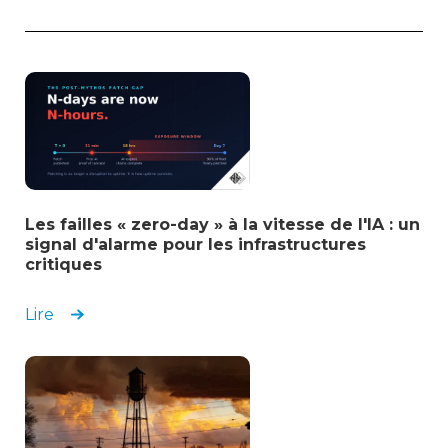
Des résultats transformateurs, associés à
un accompagnement réactif, génèrent un
impact organisationnel
Responsable informatique
Gouvernement fédéral
Plateforme de visibilité OT fiable pour les
Les failles « zero-day » à la vitesse de l'IA : un
environnements industriels complexes
signal d'alarme pour les infrastructures
critiques
Responsable de la sécurité informatique et de la
gestion des risques
Lire
Transport
Assistance exceptionnelle et excellente
facilité d'utilisation pour la détection et la