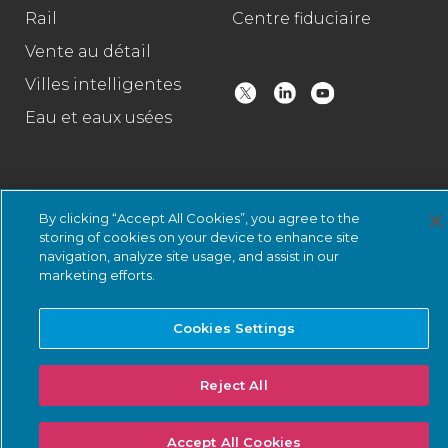
Rail
Centre fiduciaire
Vente au détail
Villes intelligentes
Eau et eaux usées
© 2026 Nozomi Networks . Tous droits réservés.
Politique de
confidentialité
et certifications.
État du système
.
By clicking “Accept All Cookies”, you agree to the
storing of cookies on your device to enhance site
navigation, analyze site usage, and assist in our
marketing efforts.
Cookies Settings
Reject All
Accept All Cookies