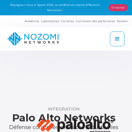
Rejoignez-nous à Spark 2026, la conférence clients d'Nozomi
S'inscrire
Networks !
Académie
Laboratoires
Carrières
Connexion des partenaires
Soutien
INTEGRATION
Palo Alto Networks
Défense contre les menaces industrielles