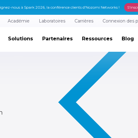
ignez-nous à Spark 2026, la conférence clients d'Nozomi Networks !
S'insc
Académie
Laboratoires
Carrières
Connexion des p
Solutions
Partenaires
Ressources
Blog
n