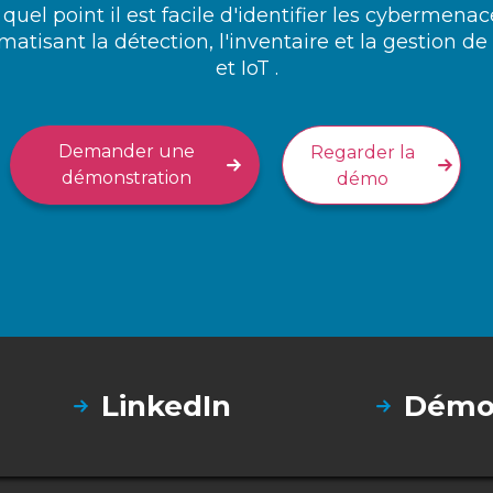
uel point il est facile d'identifier les cybermenace
atisant la détection, l'inventaire et la gestion de
et IoT .
Demander une
Regarder la
démonstration
démo
LinkedIn
Démon