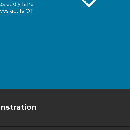
s et d'y faire
 vos actifs OT
stration