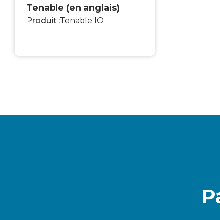
Tenable (en anglais)
Produit :
Tenable IO
P