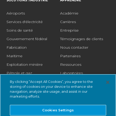
SOLUTIONS : INDUSTRIE
APPRENDRE
Aéroports
Académie
Services d'électricité
Carrières
Soins de santé
Entreprise
Gouvernement fédéral
Témoignages de clients
Fabrication
Nous contacter
Maritime
Partenaires
Exploitation minière
Ressources
Pétrole et gaz
Laboratoires
Pharmaceutique
Juridique
By clicking “Accept All Cookies”, you agree to the
storing of cookies on your device to enhance site
Rail
Centre fiduciaire
navigation, analyze site usage, and assist in our
marketing efforts.
Vente au détail
Villes intelligentes
Cookies Settings
Eau et eaux usées