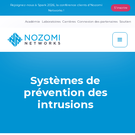
Rejoignez-nous à Spark 2026, la conférence clients d'Nozomi
S'inscrire
Networks !
Académie
Laboratoires
Carrières
Connexion des partenaires
Soutien
Systèmes de
prévention des
intrusions